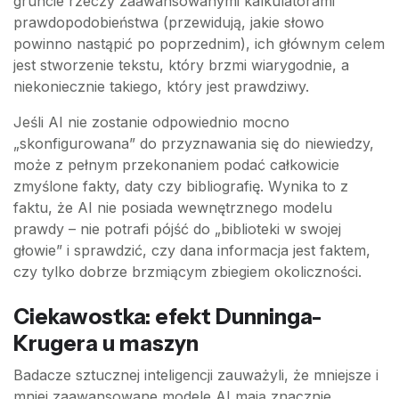
gruncie rzeczy zaawansowanymi kalkulatorami
prawdopodobieństwa (przewidują, jakie słowo
powinno nastąpić po poprzednim), ich głównym celem
jest stworzenie tekstu, który brzmi wiarygodnie, a
niekoniecznie takiego, który jest prawdziwy.
Jeśli AI nie zostanie odpowiednio mocno
„skonfigurowana” do przyznawania się do niewiedzy,
może z pełnym przekonaniem podać całkowicie
zmyślone fakty, daty czy bibliografię. Wynika to z
faktu, że AI nie posiada wewnętrznego modelu
prawdy – nie potrafi pójść do „biblioteki w swojej
głowie” i sprawdzić, czy dana informacja jest faktem,
czy tylko dobrze brzmiącym zbiegiem okoliczności.
Ciekawostka: efekt Dunninga-
Krugera u maszyn
Badacze sztucznej inteligencji zauważyli, że mniejsze i
mniej zaawansowane modele AI mają znacznie