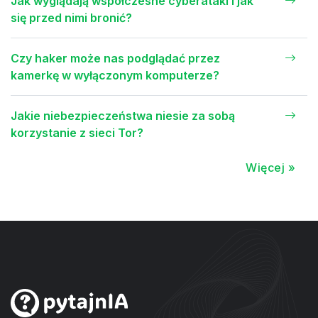
Jak wyglądają współczesne cyberataki i jak
się przed nimi bronić?
Czy haker może nas podglądać przez
kamerkę w wyłączonym komputerze?
Jakie niebezpieczeństwa niesie za sobą
korzystanie z sieci Tor?
Więcej »