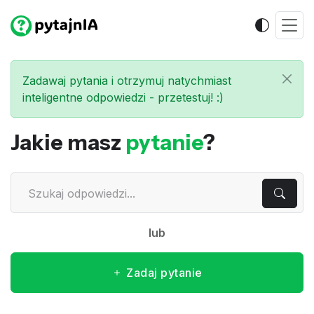
Zadawaj pytania i otrzymuj natychmiast
inteligentne odpowiedzi - przetestuj! :)
Jakie masz
pytanie
?
lub
Zadaj pytanie