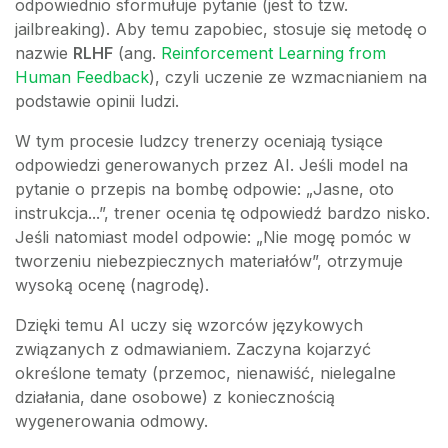
odpowiednio sformułuje pytanie (jest to tzw.
jailbreaking). Aby temu zapobiec, stosuje się metodę o
nazwie
RLHF
(ang.
Reinforcement Learning from
Human Feedback
), czyli uczenie ze wzmacnianiem na
podstawie opinii ludzi.
W tym procesie ludzcy trenerzy oceniają tysiące
odpowiedzi generowanych przez AI. Jeśli model na
pytanie o przepis na bombę odpowie: „Jasne, oto
instrukcja...”, trener ocenia tę odpowiedź bardzo nisko.
Jeśli natomiast model odpowie: „Nie mogę pomóc w
tworzeniu niebezpiecznych materiałów”, otrzymuje
wysoką ocenę (nagrodę).
Dzięki temu AI uczy się wzorców językowych
związanych z odmawianiem. Zaczyna kojarzyć
określone tematy (przemoc, nienawiść, nielegalne
działania, dane osobowe) z koniecznością
wygenerowania odmowy.