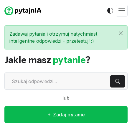
Zadawaj pytania i otrzymuj natychmiast
inteligentne odpowiedzi - przetestuj! :)
Jakie masz
pytanie
?
lub
Zadaj pytanie