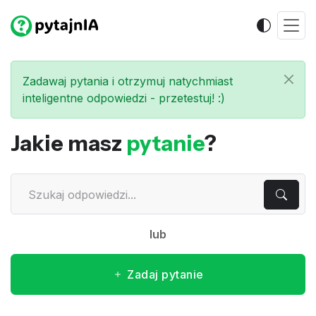
Zadawaj pytania i otrzymuj natychmiast
inteligentne odpowiedzi - przetestuj! :)
Jakie masz
pytanie
?
lub
Zadaj pytanie