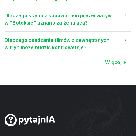
Dlaczego scena z kupowaniem prezerwatyw
w "Botoksie" uznano za żenującą?
Dlaczego osadzanie filmów z zewnętrznych
witryn może budzić kontrowersje?
Więcej »