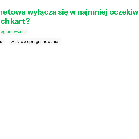
rnetowa wyłącza się w najmniej oczek
ych kart?
programowanie
iu
złośliwe oprogramowanie