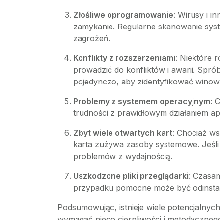
Złośliwe oprogramowanie
: Wirusy i 
zamykanie. Regularne skanowanie sys
zagrożeń.
Konflikty z rozszerzeniami
: Niektóre 
prowadzić do konfliktów i awarii. Spró
pojedynczo, aby zidentyfikować winow
Problemy z systemem operacyjnym
: 
trudności z prawidłowym działaniem apli
Zbyt wiele otwartych kart
: Chociaż ws
karta zużywa zasoby systemowe. Jeśli 
problemów z wydajnością.
Uszkodzone pliki przeglądarki
: Czasam
przypadku pomocne może być odinstalo
Podsumowując, istnieje wiele potencjalny
wymagać nieco cierpliwości i metodycznego