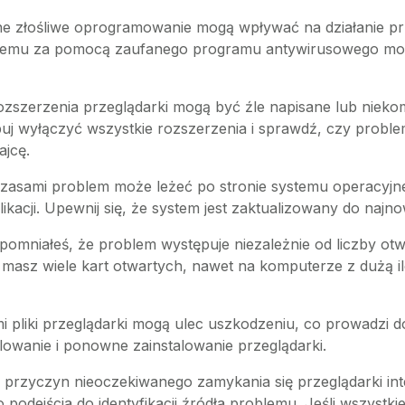
inne złośliwe oprogramowanie mogą wpływać na działanie pr
temu za pomocą zaufanego programu antywirusowego może
rozszerzenia przeglądarki mogą być źle napisane lub niek
buj wyłączyć wszystkie rozszerzenia i sprawdź, czy problem 
ajcę.
Czasami problem może leżeć po stronie systemu operacyj
kacji. Upewnij się, że system jest zaktualizowany do najnow
pomniałeś, że problem występuje niezależnie od liczby ot
masz wiele kart otwartych, nawet na komputerze z dużą il
i pliki przeglądarki mogą ulec uszkodzeniu, co prowadzi do
wanie i ponowne zainstalowanie przeglądarki.
ch przyczyn nieoczekiwanego zamykania się przeglądarki i
 podejścia do identyfikacji źródła problemu. Jeśli wszyst