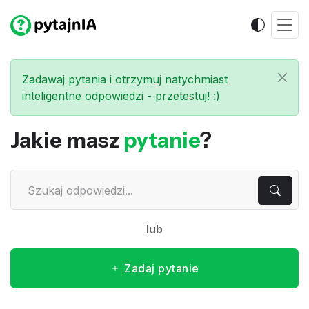
Zadawaj pytania i otrzymuj natychmiast
inteligentne odpowiedzi - przetestuj! :)
Jakie masz
pytanie
?
lub
Zadaj pytanie