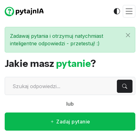
Zadawaj pytania i otrzymuj natychmiast
inteligentne odpowiedzi - przetestuj! :)
Jakie masz
pytanie
?
lub
Zadaj pytanie