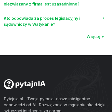
niezwiązany z firmą jest uzasadnione?
Kto odpowiada za proces legislacyjny i
sądowniczy w Watykanie?
Więcej »
Pytajnia.pl - Twoje pytania, nasze inteligentne
odpowiedzi od AI. Rozwiązania w mgnieniu oka dzięki
sztucznej inteligencji za darmo.