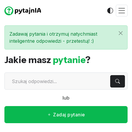
Zadawaj pytania i otrzymuj natychmiast
inteligentne odpowiedzi - przetestuj! :)
Jakie masz
pytanie
?
lub
Zadaj pytanie