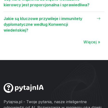
kierowcy jest proporcjonalna i sprawiedliwa?
Jakie są kluczowe przywileje i immunitety
dyplomatyczne według Konwencji
wiedeńskiej?
Więcej »
Pytajnia.pl - Twoje pytania, nasze inteligentne
odpowiedzi od AI. Rozwiązania w mgnieniu oka dzięki