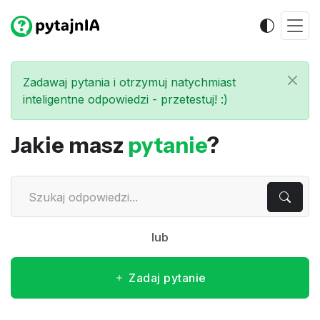
Zadawaj pytania i otrzymuj natychmiast
inteligentne odpowiedzi - przetestuj! :)
Jakie masz
pytanie
?
lub
Zadaj pytanie