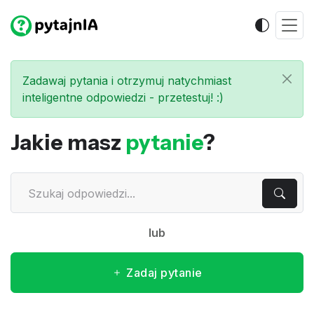
Zadawaj pytania i otrzymuj natychmiast
inteligentne odpowiedzi - przetestuj! :)
Jakie masz
pytanie
?
lub
Zadaj pytanie