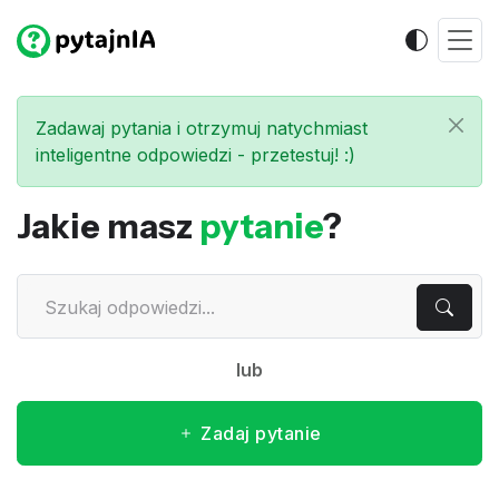
Zadawaj pytania i otrzymuj natychmiast
inteligentne odpowiedzi - przetestuj! :)
Jakie masz
pytanie
?
lub
Zadaj pytanie