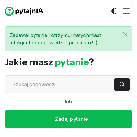
Zadawaj pytania i otrzymuj natychmiast
inteligentne odpowiedzi - przetestuj! :)
Jakie masz
pytanie
?
lub
Zadaj pytanie