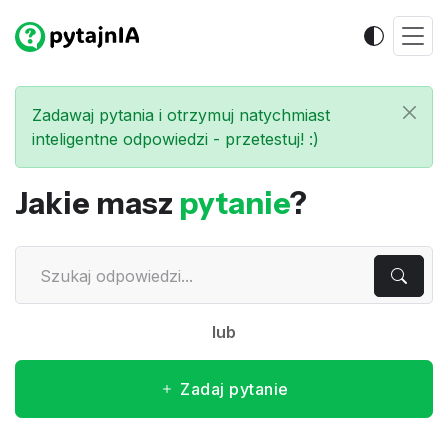
Zadawaj pytania i otrzymuj natychmiast
inteligentne odpowiedzi - przetestuj! :)
Jakie masz
pytanie
?
lub
Zadaj pytanie