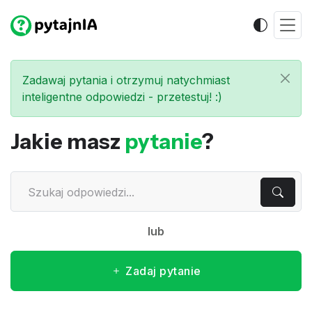
Zadawaj pytania i otrzymuj natychmiast
inteligentne odpowiedzi - przetestuj! :)
Jakie masz
pytanie
?
lub
Zadaj pytanie