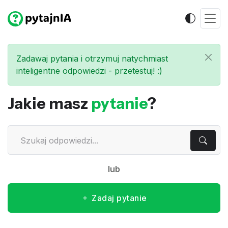
Zadawaj pytania i otrzymuj natychmiast
inteligentne odpowiedzi - przetestuj! :)
Jakie masz
pytanie
?
lub
Zadaj pytanie