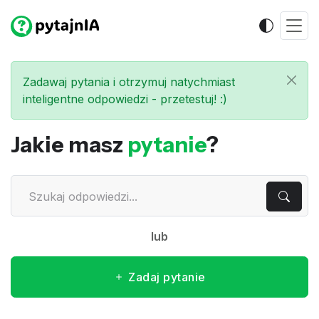
Zadawaj pytania i otrzymuj natychmiast
inteligentne odpowiedzi - przetestuj! :)
Jakie masz
pytanie
?
lub
Zadaj pytanie