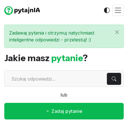
Zadawaj pytania i otrzymuj natychmiast
inteligentne odpowiedzi - przetestuj! :)
Jakie masz
pytanie
?
lub
Zadaj pytanie