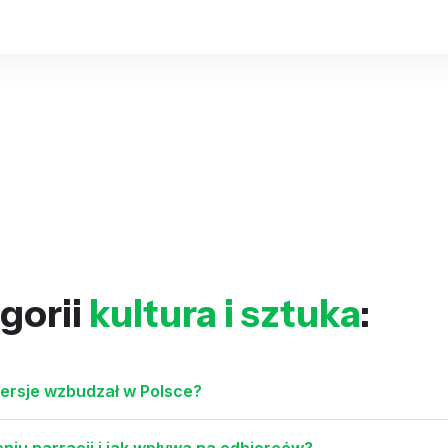
gorii
kultura i sztuka
:
owersje wzbudzał w Polsce?
niu narracji i jak wpływa na odbiorców?