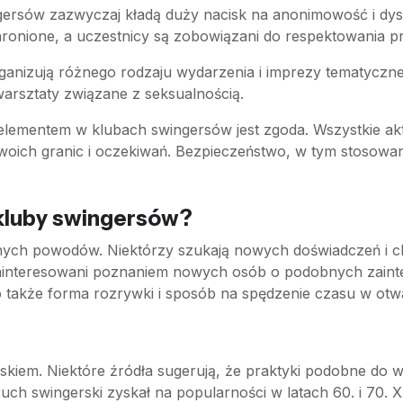
gersów zazwyczaj kładą duży nacisk na anonimowość i dysk
ronione, a uczestnicy są zobowiązani do respektowania p
rganizują różnego rodzaju wydarzenia i imprezy tematycz
 warsztaty związane z seksualnością.
elementem w klubach swingersów jest zgoda. Wszystkie a
woich granic i oczekiwań. Bezpieczeństwo, w tym stosowa
 kluby swingersów?
żnych powodów. Niektórzy szukają nowych doświadczeń i 
ainteresowani poznaniem nowych osób o podobnych zainte
 to także forma rozrywki i sposób na spędzenie czasu w ot
iskiem. Niektóre źródła sugerują, że praktyki podobne do w
ch swingerski zyskał na popularności w latach 60. i 70. 