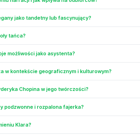
gany jako tandetny lub fascynujący?
koły tańca?
oje możliwości jako asystenta?
a w kontekście geograficznym i kulturowym?
yderyka Chopina w jego twórczości?
ny podzwonne i rozpalona fajerka?
mieniu Klara?