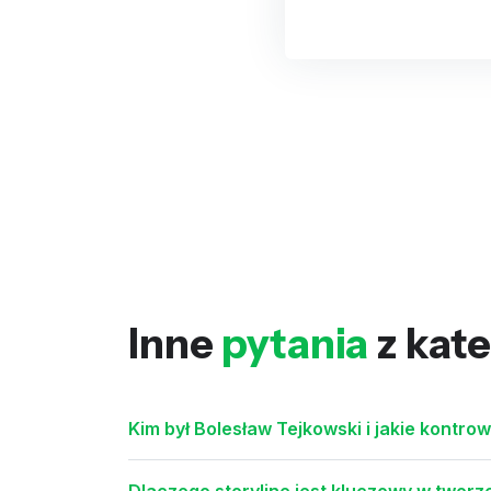
Inne
pytania
z kate
Kim był Bolesław Tejkowski i jakie kontr
Dlaczego storyline jest kluczowy w tworze