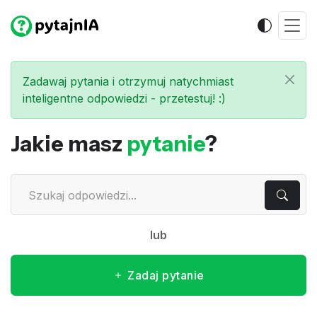
Zadawaj pytania i otrzymuj natychmiast
inteligentne odpowiedzi - przetestuj! :)
Jakie masz
pytanie
?
lub
Zadaj pytanie