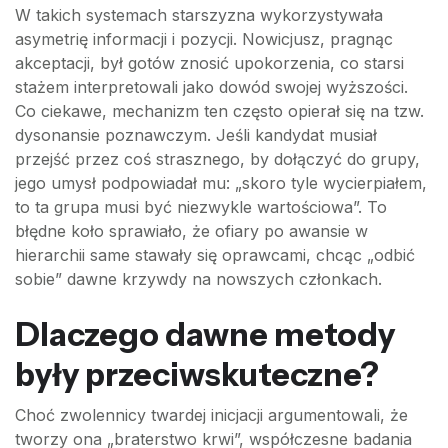
W takich systemach starszyzna wykorzystywała
asymetrię informacji i pozycji. Nowicjusz, pragnąc
akceptacji, był gotów znosić upokorzenia, co starsi
stażem interpretowali jako dowód swojej wyższości.
Co ciekawe, mechanizm ten często opierał się na tzw.
dysonansie poznawczym. Jeśli kandydat musiał
przejść przez coś strasznego, by dołączyć do grupy,
jego umysł podpowiadał mu: „skoro tyle wycierpiałem,
to ta grupa musi być niezwykle wartościowa”. To
błędne koło sprawiało, że ofiary po awansie w
hierarchii same stawały się oprawcami, chcąc „odbić
sobie” dawne krzywdy na nowszych członkach.
Dlaczego dawne metody
były przeciwskuteczne?
Choć zwolennicy twardej inicjacji argumentowali, że
tworzy ona „braterstwo krwi”, współczesne badania