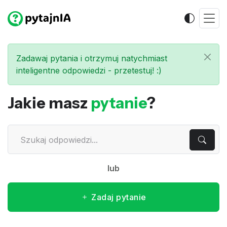
Zadawaj pytania i otrzymuj natychmiast
inteligentne odpowiedzi - przetestuj! :)
Jakie masz
pytanie
?
lub
Zadaj pytanie