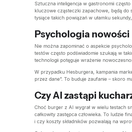
Sztuczna inteligencja w gastronomii częst
kluczowe cząsteczki zapachowe, będą do sie
tysiące takich powiązań w ułamku sekundy
Psychologia nowości i
Nie można zapominać o aspekcie psycholog
testów często podświadomie szukają w taki
technologii potęguje wrażenie nowoczesnoś
W przypadku Hesburgera, kampania marketin
przez dane”. To buduje zaufanie – skoro ma
Czy AI zastąpi kuchar
Choć burger z AI wygrał w wielu testach s
całkowity zastępca człowieka. To ludzie fi
i czy koszty składników pozwalają na wpr