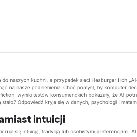
a do naszych kuchni, a przypadek sieci Hesburger i ich „A
nąć na nasze podniebienia. Choć pomysł, by komputer dec
iction, wyniki testów konsumenckich pokazały, że AI potrafi 
 stało? Odpowiedź kryje się w danych, psychologii i matem
amiast intuicji
eruje się intuicją, tradycją lub osobistymi preferencjami. A