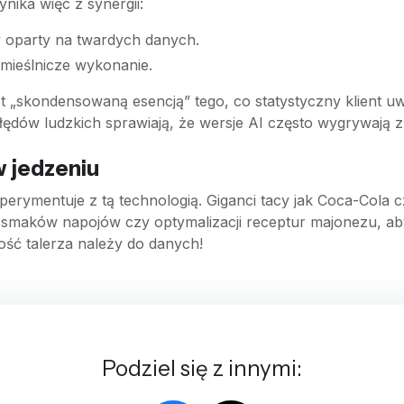
ika więc z synergii:
 oparty na twardych danych.
emieślnicze wykonanie.
st „skondensowaną esencją” tego, co statystyczny klient u
łędów ludzkich sprawiają, że wersje AI często wygrywają z
 jedzeniu
perymentuje z tą technologią. Giganci tacy jak Coca-Cola
h smaków napojów czy optymalizacji receptur majonezu, ab
ość talerza należy do danych!
Podziel się z innymi: