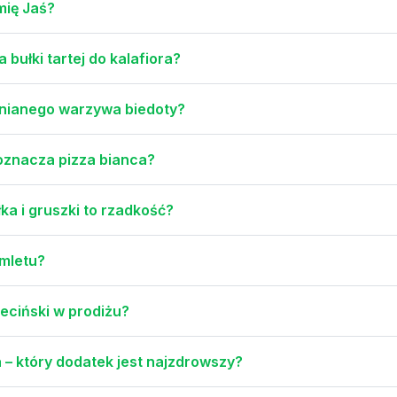
mię Jaś?
ułki tartej do kalafiora?
nianego warzywa biedoty?
 oznacza pizza bianca?
ka i gruszki to rzadkość?
omletu?
ciński w prodiżu?
 – który dodatek jest najzdrowszy?