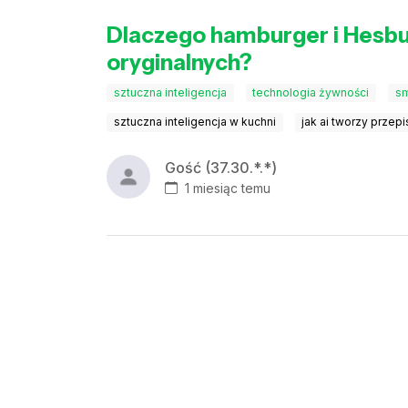
Dlaczego hamburger i Hesbur
oryginalnych?
sztuczna inteligencja
technologia żywności
s
sztuczna inteligencja w kuchni
jak ai tworzy przepi
Gość (37.30.*.*)
1 miesiąc temu