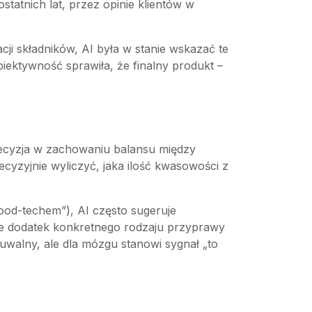
tatnich lat, przez opinie klientów w
acji składników, AI była w stanie wskazać te
biektywność sprawiła, że finalny produkt –
ecyzja w zachowaniu balansu między
yzyjnie wyliczyć, jaka ilość kwasowości z
food-techem”), AI często sugeruje
że dodatek konkretnego rodzaju przyprawy
walny, ale dla mózgu stanowi sygnał „to