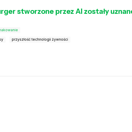
ger stworzone przez AI zostały uznane
makowanie
sy
przyszłość technologii żywności