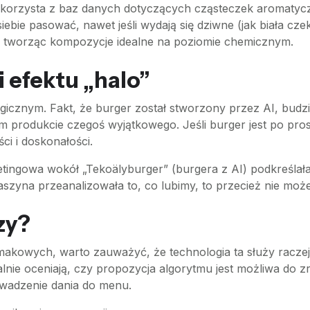
o korzysta z baz danych dotyczących cząsteczek aromatycz
bie pasować, nawet jeśli wydają się dziwne (jak biała czek
, tworząc kompozycje idealne na poziomie chemicznym.
 efektu „halo”
icznym. Fakt, że burger został stworzony przez AI, budz
m produkcie czegoś wyjątkowego. Jeśli burger jest po pros
ci i doskonałości.
gowa wokół „Tekoälyburger” (burgera z AI) podkreślała, ż
szyna przeanalizowała to, co lubimy, to przecież nie może
zy?
makowych, warto zauważyć, że technologia ta służy raczej
nalnie oceniają, czy propozycja algorytmu jest możliwa do
owadzenie dania do menu.