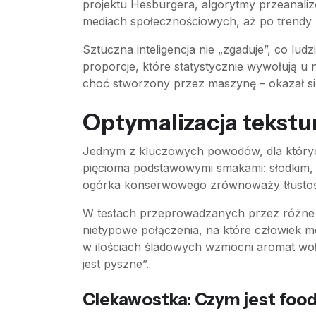
projektu Hesburgera, algorytmy przeanalizo
mediach społecznościowych, aż po trendy 
Sztuczna inteligencja nie „zgaduje”, co lud
proporcje, które statystycznie wywołują u 
choć stworzony przez maszynę – okazał się
Optymalizacja tekstu
Jednym z kluczowych powodów, dla któryc
pięcioma podstawowymi smakami: słodkim, s
ogórka konserwowego zrównoważy tłustość 
W testach przeprowadzanych przez różne fir
nietypowe połączenia, na które człowiek 
w ilościach śladowych wzmocni aromat woło
jest pyszne”.
Ciekawostka: Czym jest food