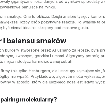
wały gigantyczne ilości danych: od wyników sprzedaży z os
żywieniowe panujące na rynku.
ziom smakuje. Ona to oblicza. Dzięki analizie tysięcy kombin
największej liczby osób pozytywne reakcje. To właśnie ta o
 być niemal idealnie skrojony pod masowe gusta.
r i balansu smaków
h burgery stworzone przez AI uznano za lepsze, była pr
łonym, kwaśnym, gorzkim i umami. Algorytmy potrafią prec
mięsa i słodycz karmelizowanej cebuli.
my (nie tylko Hesburgera, ale i startupy zajmujące się „
mógłby nie wpaść. Przykładowo, algorytm może wykazać, 
winy w sposób, który dla ludzkiego nosa jest ledwo wyczu
pairing molekularny?