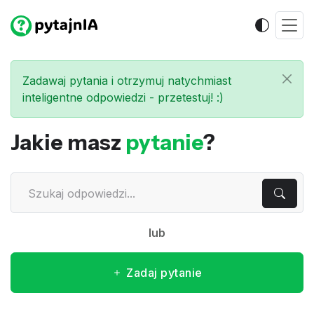
Zadawaj pytania i otrzymuj natychmiast
inteligentne odpowiedzi - przetestuj! :)
Jakie masz
pytanie
?
lub
Zadaj pytanie