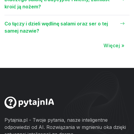
kroić ją nożem?
Co łączy i dzieli wędlinę salami oraz ser o tej
samej nazwie?
Więcej »
Pytajnia.pl - Twoje pytania, nasze inteligentne
odpowiedzi od AI. Rozwiązania w mgnieniu oka dzięki