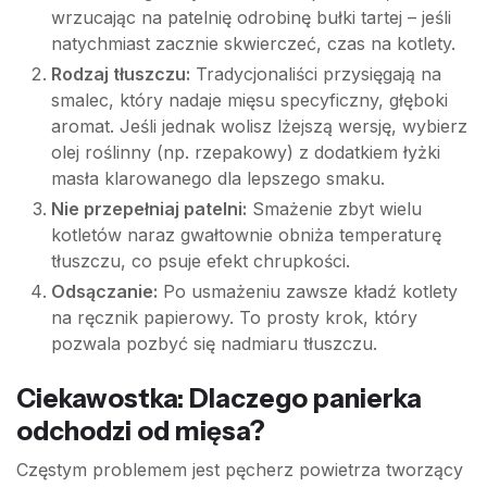
wrzucając na patelnię odrobinę bułki tartej – jeśli
natychmiast zacznie skwierczeć, czas na kotlety.
Rodzaj tłuszczu:
Tradycjonaliści przysięgają na
smalec, który nadaje mięsu specyficzny, głęboki
aromat. Jeśli jednak wolisz lżejszą wersję, wybierz
olej roślinny (np. rzepakowy) z dodatkiem łyżki
masła klarowanego dla lepszego smaku.
Nie przepełniaj patelni:
Smażenie zbyt wielu
kotletów naraz gwałtownie obniża temperaturę
tłuszczu, co psuje efekt chrupkości.
Odsączanie:
Po usmażeniu zawsze kładź kotlety
na ręcznik papierowy. To prosty krok, który
pozwala pozbyć się nadmiaru tłuszczu.
Ciekawostka: Dlaczego panierka
odchodzi od mięsa?
Częstym problemem jest pęcherz powietrza tworzący