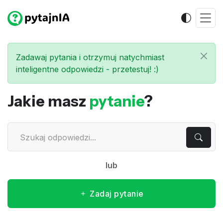
Zadawaj pytania i otrzymuj natychmiast
inteligentne odpowiedzi - przetestuj! :)
Jakie masz
pytanie
?
lub
Zadaj pytanie