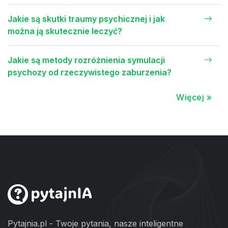
Jakie są skutki traumy psychicznej i jak
można ją skutecznie leczyć?
Jakie są metody rozróżnienia symulacji
psychozy od rzeczywistego zaburzenia?
Więcej »
Pytajnia.pl - Twoje pytania, nasze inteligentne