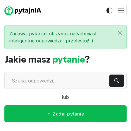
Zadawaj pytania i otrzymuj natychmiast
inteligentne odpowiedzi - przetestuj! :)
Jakie masz
pytanie
?
lub
Zadaj pytanie