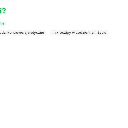
i?
nie
udzi kontrowersje etyczne
mikroczipy w codziennym życiu