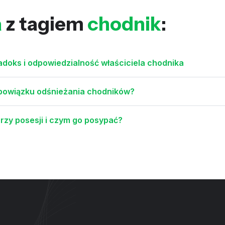
a
z tagiem
chodnik
:
adoks i odpowiedzialność właściciela chodnika
obowiązku odśnieżania chodników?
rzy posesji i czym go posypać?