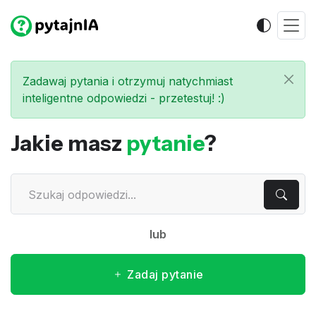
Zadawaj pytania i otrzymuj natychmiast
inteligentne odpowiedzi - przetestuj! :)
Jakie masz
pytanie
?
lub
Zadaj pytanie