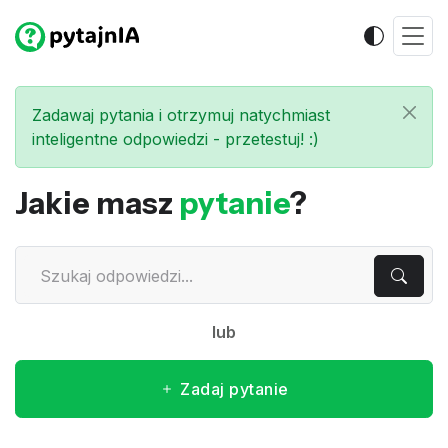
Zadawaj pytania i otrzymuj natychmiast
inteligentne odpowiedzi - przetestuj! :)
Jakie masz
pytanie
?
lub
Zadaj pytanie