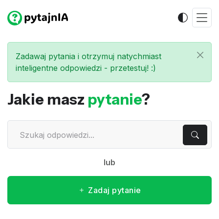
Zadawaj pytania i otrzymuj natychmiast
inteligentne odpowiedzi - przetestuj! :)
Jakie masz
pytanie
?
lub
Zadaj pytanie