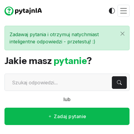
Zadawaj pytania i otrzymuj natychmiast
inteligentne odpowiedzi - przetestuj! :)
Jakie masz
pytanie
?
lub
Zadaj pytanie