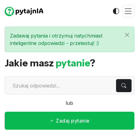
Zadawaj pytania i otrzymuj natychmiast
inteligentne odpowiedzi - przetestuj! :)
Jakie masz
pytanie
?
lub
Zadaj pytanie