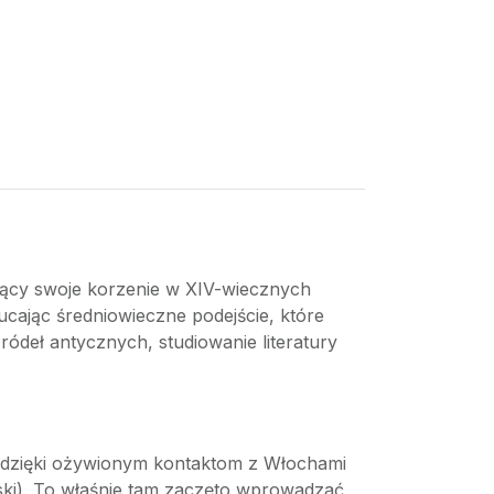
ający swoje korzenie w XIV-wiecznych
ucając średniowieczne podejście, które
deł antycznych, studiowanie literatury
e dzięki ożywionym kontaktom z Włochami
ński). To właśnie tam zaczęto wprowadzać