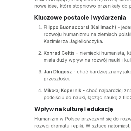
nowe idee, które stopniowo przenikały do po
Kluczowe postacie i wydarzenia
Filippo Buonaccorsi (Kallimach)
- jede
rozwoju humanizmu na ziemiach polskic
Kazimierza Jagiellończyka.
Konrad Celtis
- niemiecki humanista, k
miała duży wpływ na rozwój nauki i kul
Jan Długosz
- choć bardziej znany jak
przeszłości.
Mikołaj Kopernik
- choć najbardziej z
podejściu do nauki, łącząc naukę z filo
Wpływ na kulturę i edukację
Humanizm w Polsce przyczynił się do rozwoju 
rozwój dramatu i epiki. W sztuce natomia