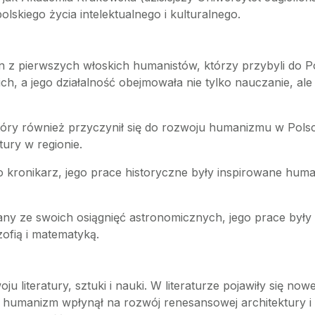
lskiego życia intelektualnego i kulturalnego.
n z pierwszych włoskich humanistów, którzy przybyli do Po
h, a jego działalność obejmowała nie tylko nauczanie, al
tóry również przyczynił się do rozwoju humanizmu w Polsce
tury w regionie.
o kronikarz, jego prace historyczne były inspirowane hum
nany ze swoich osiągnięć astronomicznych, jego prace by
zofią i matematyką.
literatury, sztuki i nauki. W literaturze pojawiły się nowe 
st, humanizm wpłynął na rozwój renesansowej architektur