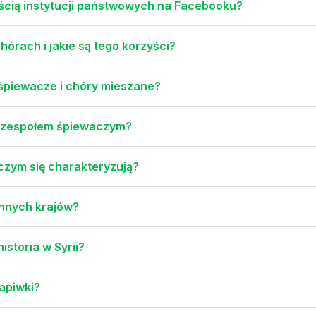
ścią instytucji państwowych na Facebooku?
órach i jakie są tego korzyści?
 śpiewacze i chóry mieszane?
a zespołem śpiewaczym?
czym się charakteryzują?
innych krajów?
historia w Syrii?
napiwki?