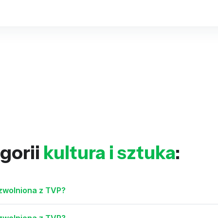
gorii
kultura i sztuka
:
zwolniona z TVP?
zwolniona z TVP?