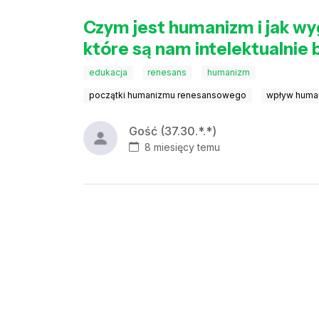
Czym jest humanizm i jak wy
które są nam intelektualnie b
edukacja
renesans
humanizm
początki humanizmu renesansowego
wpływ human
Gość (37.30.*.*)
8 miesięcy temu