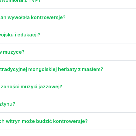
an wywołała kontrowersje?
ojsku i edukacji?
I w muzyce?
a tradycyjnej mongolskiej herbaty z masłem?
łożoności muzyki jazzowej?
sztynu?
ch witryn może budzić kontrowersje?