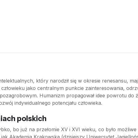
elektualnych, który narodził się w okresie renesansu, m
a człowieku jako centralnym punkcie zainteresowania, odrz
u pozagrobowym. Humanizm propagował idee powrotu do źró
że rozwój indywidualnego potencjału człowieka.
iach polskich
bko, bo już na przełomie XV i XVI wieku, co było możliw
m jak Akademia Krakowska (dzisiejszy Uniwersytet Jagiello