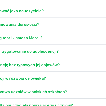
ować jako nauczyciele?
iniowania dorosłości?
g teorii Jamesa Marcii?
przygotowanie do adolescencji?
ncję bez typowych jej objawów?
cji w rozwoju człowieka?
stwo uczniów w polskich szkołach?
dla nauczyciela poniżającego uczniów?