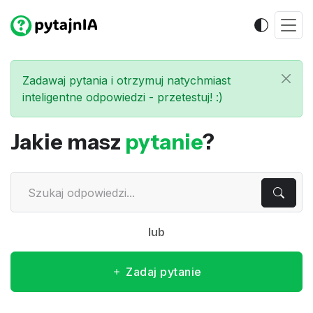
Zadawaj pytania i otrzymuj natychmiast
inteligentne odpowiedzi - przetestuj! :)
Jakie masz
pytanie
?
lub
Zadaj pytanie