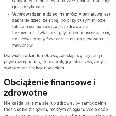
samych w domu, nawet na 20-30 minut, budzi lęk
i jest ryzykowne.
Wyprowadzanie dzieci na mróz:
Alternatywą jest
zabranie dzieci ze sobą, co przy dużym mrozie
lub zamieci nie zawsze jest zdrowe ani
bezpieczne, zwłaszcza gdy rodzic musi skupić się
na ciężkiej pracy fizycznej, a nie na pilnowaniu
maluchów.
Dla wielu rodzin ten obowiązek staje się fizyczną i
psychiczną barierą, która potęguje stres związany z
codziennym funkcjonowaniem.
Obciążenie finansowe i
zdrowotne
Nie każda para ma siłę lub zdrowie, by samodzielnie
radzić sobie z ciężkim, mokrym śniegiem. Wiele osób
cierpi na schorzenia kręgosłupa, które przy siedzącym