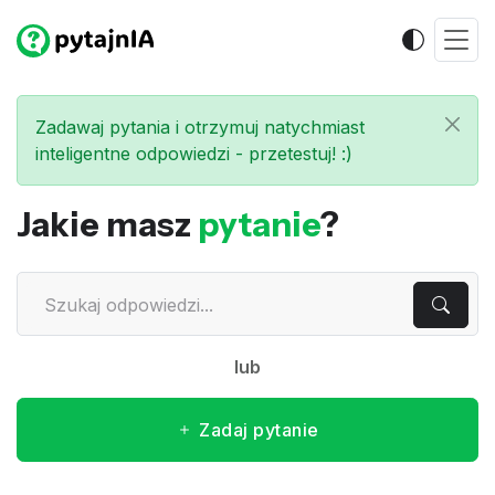
Zadawaj pytania i otrzymuj natychmiast
inteligentne odpowiedzi - przetestuj! :)
Jakie masz
pytanie
?
lub
Zadaj pytanie