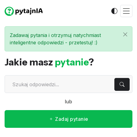
Zadawaj pytania i otrzymuj natychmiast
inteligentne odpowiedzi - przetestuj! :)
Jakie masz
pytanie
?
lub
Zadaj pytanie