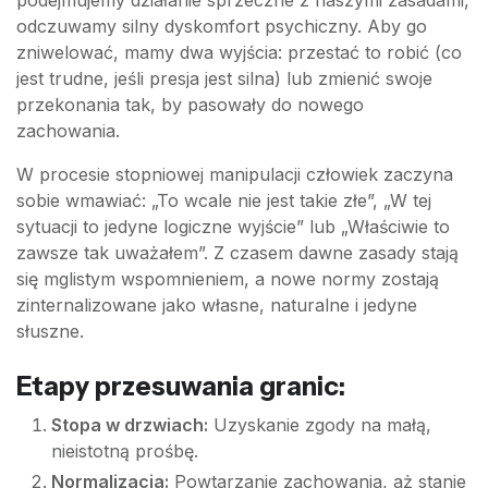
podejmujemy działanie sprzeczne z naszymi zasadami,
odczuwamy silny dyskomfort psychiczny. Aby go
zniwelować, mamy dwa wyjścia: przestać to robić (co
jest trudne, jeśli presja jest silna) lub zmienić swoje
przekonania tak, by pasowały do nowego
zachowania.
W procesie stopniowej manipulacji człowiek zaczyna
sobie wmawiać: „To wcale nie jest takie złe”, „W tej
sytuacji to jedyne logiczne wyjście” lub „Właściwie to
zawsze tak uważałem”. Z czasem dawne zasady stają
się mglistym wspomnieniem, a nowe normy zostają
zinternalizowane jako własne, naturalne i jedyne
słuszne.
Etapy przesuwania granic:
Stopa w drzwiach:
Uzyskanie zgody na małą,
nieistotną prośbę.
Normalizacja:
Powtarzanie zachowania, aż stanie