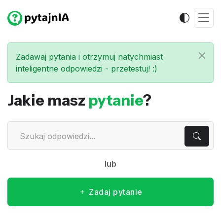
Zadawaj pytania i otrzymuj natychmiast
inteligentne odpowiedzi - przetestuj! :)
Jakie masz
pytanie
?
lub
Zadaj pytanie