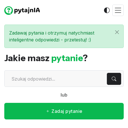
Zadawaj pytania i otrzymuj natychmiast
inteligentne odpowiedzi - przetestuj! :)
Jakie masz
pytanie
?
lub
Zadaj pytanie