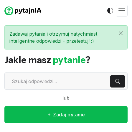
Zadawaj pytania i otrzymuj natychmiast
inteligentne odpowiedzi - przetestuj! :)
Jakie masz
pytanie
?
lub
Zadaj pytanie