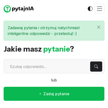
Zadawaj pytania i otrzymuj natychmiast
inteligentne odpowiedzi - przetestuj! :)
Jakie masz
pytanie
?
lub
Zadaj pytanie