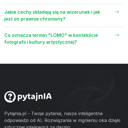
Jakie cechy składają się na wizerunek i jak
jest on prawnie chroniony?
Co oznacza termin "LOMO" w kontekście
fotografii i kultury artystycznej?
Pytajnia.pl - Twoje pytania, nasze inteligentne
odpowiedzi od AI. Rozwiązania w mgnieniu oka dzięki
sztucznej inteligencji za darmo.