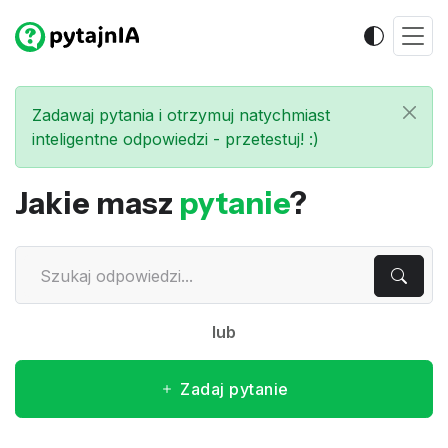
Zadawaj pytania i otrzymuj natychmiast
inteligentne odpowiedzi - przetestuj! :)
Jakie masz
pytanie
?
lub
Zadaj pytanie