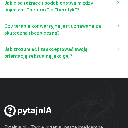
Jakie są różnice i podobieństwa między
pojęciami "heteryk" a "heretyk"?
Czy terapia konwersyjna jest uznawana za
skuteczną i bezpieczną?
Jak zrozumieć i zaakceptować swoją
orientację seksualną jako gej?
Pytajnia.pl - Twoje pytania, nasze inteligentne