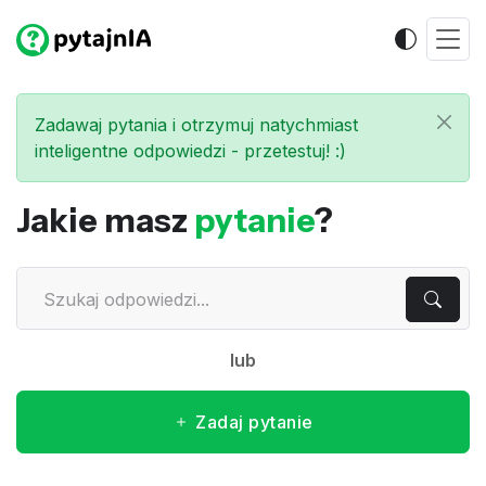
Zadawaj pytania i otrzymuj natychmiast
inteligentne odpowiedzi - przetestuj! :)
Jakie masz
pytanie
?
lub
Zadaj pytanie