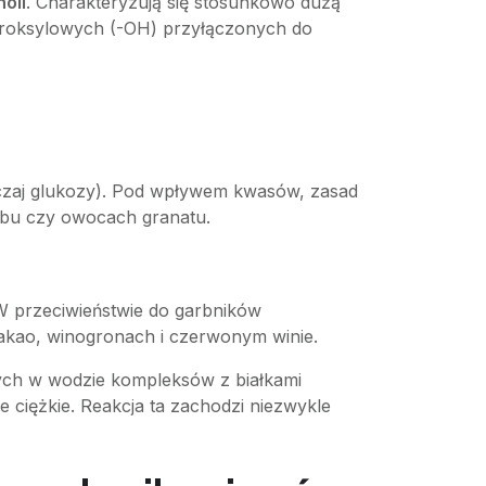
noli
. Charakteryzują się stosunkowo dużą
droksylowych (-OH) przyłączonych do
czaj glukozy). Pod wpływem kwasów, zasad
dębu czy owocach granatu.
 W przeciwieństwie do garbników
kakao, winogronach i czerwonym winie.
nych w wodzie kompleksów z białkami
e ciężkie. Reakcja ta zachodzi niezwykle