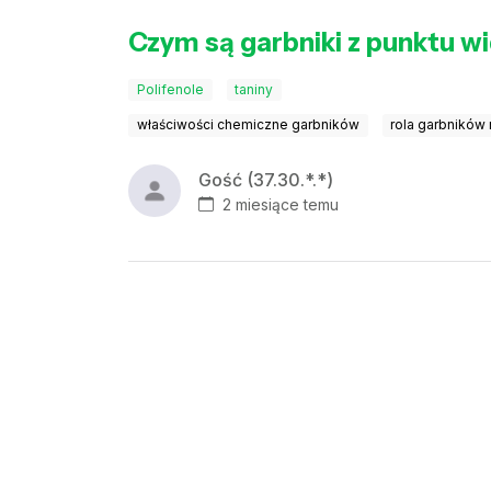
Czym są garbniki z punktu wid
Polifenole
taniny
właściwości chemiczne garbników
rola garbników 
Gość (37.30.*.*)
2 miesiące temu