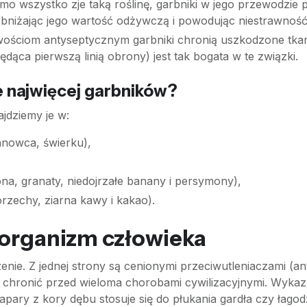
imo wszystko zje taką roślinę, garbniki w jego przewodz
 obniżając jego wartość odżywczą i powodując niestrawność
wościom antyseptycznym garbniki chronią uszkodzone tkanki
dąca pierwszą linią obrony) jest tak bogata w te związki.
e najwięcej garbników?
jdziemy je w:
anowca, świerku),
na, granaty, niedojrzałe banany i persymony),
orzechy, ziarna kawy i kakao).
organizm człowieka
zenie. Z jednej strony są cenionymi przeciwutleniaczami (a
ą chronić przed wieloma chorobami cywilizacyjnymi. Wykazu
apary z kory dębu stosuje się do płukania gardła czy łago