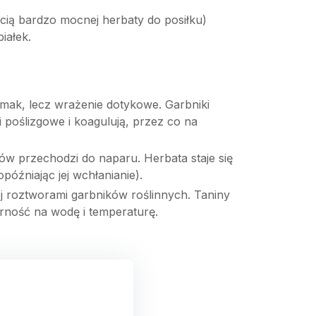
acią bardzo mocnej herbaty do posiłku)
iałek.
smak, lecz wrażenie dotykowe. Garbniki
i poślizgowe i koagulują, przez co na
ów przechodzi do naparu. Herbata staje się
późniając jej wchłanianie).
j roztworami garbników roślinnych. Taniny
porność na wodę i temperaturę.