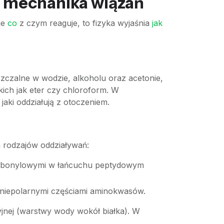
 i mechanika wiązań
je
co
z czym reaguje, to fizyka wyjaśnia
jak
szczalne w wodzie, alkoholu oraz acetonie,
kich jak eter czy chloroform. W
aki oddziałują z otoczeniem.
 rodzajów oddziaływań:
arbonylowymi w łańcuchu peptydowym
niepolarnymi częściami aminokwasów.
yjnej (warstwy wody wokół białka). W