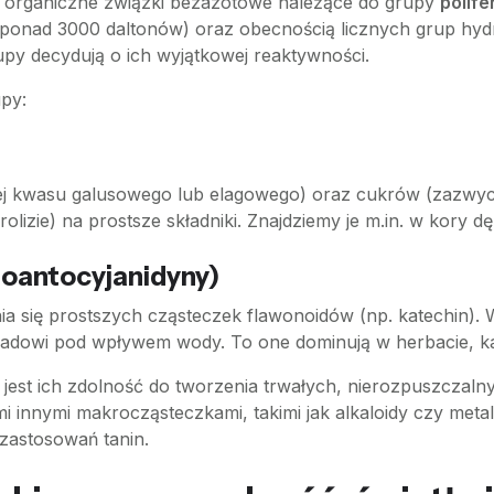
o organiczne związki bezazotowe należące do grupy
polife
ponad 3000 daltonów) oraz obecnością licznych grup hy
upy decydują o ich wyjątkowej reaktywności.
upy:
iej kwasu galusowego lub elagowego) oraz cukrów (zazwy
lizie) na prostsze składniki. Znajdziemy je m.in. w kory 
oantocyjanidyny)
ia się prostszych cząsteczek flawonoidów (np. katechin).
ozpadowi pod wpływem wody. To one dominują w herbacie, 
jest ich zdolność do tworzenia trwałych, nierozpuszczal
i innymi makrocząsteczkami, takimi jak alkaloidy czy metal
 zastosowań tanin.