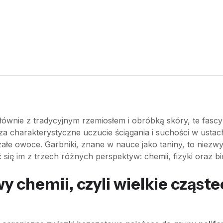
łównie z tradycyjnym rzemiosłem i obróbką skóry, te fas
za charakterystyczne uczucie ściągania i suchości w ustac
łe owoce. Garbniki, znane w nauce jako taniny, to niezw
się im z trzech różnych perspektyw: chemii, fizyki oraz bio
 chemii, czyli wielkie cząste