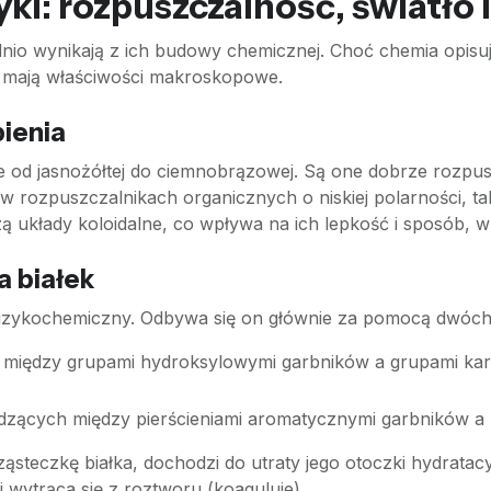
zyki: rozpuszczalność, światło
nio wynikają z ich budowy chemicznej. Choć chemia opisu
ie mają właściwości makroskopowe.
pienia
ie od jasnożółtej do ciemnobrązowej. Są one dobrze rozpu
 w rozpuszczalnikach organicznych o niskiej polarności, ta
układy koloidalne, co wpływa na ich lepkość i sposób, w j
a białek
s fizykochemiczny. Odbywa się on głównie za pomocą dwóch
ę między grupami hydroksylowymi garbników a grupami k
zących między pierścieniami aromatycznymi garbników a 
ąsteczkę białka, dochodzi do utraty jego otoczki hydratac
i wytrąca się z roztworu (koaguluje).