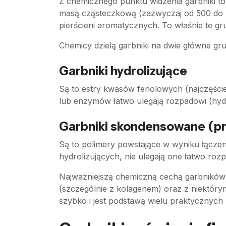
Z chemicznego punktu widzenia garbniki t
masą cząsteczkową (zazwyczaj od 500 do 
pierścieni aromatycznych. To właśnie te gr
Chemicy dzielą garbniki na dwie główne gr
Garbniki hydrolizujące
Są to estry kwasów fenolowych (najczęśc
lub enzymów łatwo ulegają rozpadowi (hydro
Garbniki skondensowane (pr
Są to polimery powstające w wyniku łączen
hydrolizujących, nie ulegają one łatwo r
Najważniejszą chemiczną cechą garbników 
(szczególnie z kolagenem) oraz z niektórym
szybko i jest podstawą wielu praktycznych