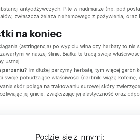
 substancji antyodżywczych. Pite w nadmiarze (np. pod post
ałów, zwłaszcza żelaza niehemowego z pożywienia, oraz b
ki na koniec
iągania (astringencja) po wypiciu wina czy herbaty to nie 
awartymi w naszej ślinie. Białka te tracą swoje właściwośc
y ustnej.
m parzeniu?
Im dłużej parzymy herbatę, tym więcej garbnik
aci swoje pobudzające właściwości (garbniki wiążą kofeinę, o
anie skór polega na traktowaniu surowej skóry zwierzęce
żliwiając jej gnicie, zwiększając jej elastyczność oraz od
Podziel się z innymi: