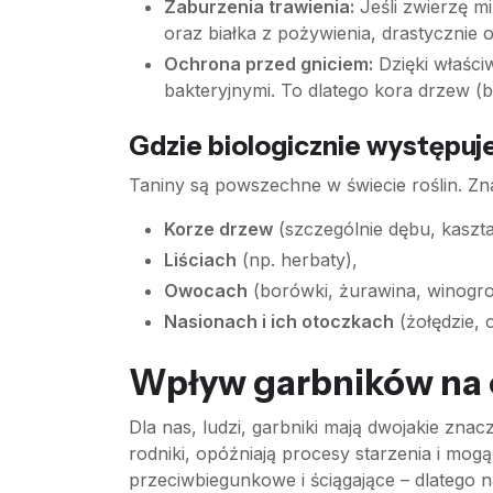
Zaburzenia trawienia:
Jeśli zwierzę m
oraz białka z pożywienia, drastycznie
Ochrona przed gniciem:
Dzięki właści
bakteryjnymi. To dlatego kora drzew (bę
Gdzie biologicznie występuj
Taniny są powszechne w świecie roślin. Zna
Korze drzew
(szczególnie dębu, kaszt
Liściach
(np. herbaty),
Owocach
(borówki, żurawina, winogro
Nasionach i ich otoczkach
(żołędzie, 
Wpływ garbników na 
Dla nas, ludzi, garbniki mają dwojakie znac
rodniki, opóźniają procesy starzenia i mog
przeciwbiegunkowe i ściągające – dlatego n