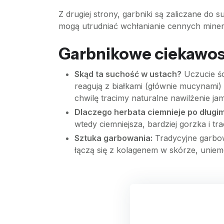
Z drugiej strony, garbniki są zaliczane do
mogą utrudniać wchłanianie cennych miner
Garbnikowe ciekawost
Skąd ta suchość w ustach?
Uczucie śc
reagują z białkami (głównie mucynami) z
chwilę tracimy naturalne nawilżenie jam
Dlaczego herbata ciemnieje po długi
wtedy ciemniejsza, bardziej gorzka i tr
Sztuka garbowania:
Tradycyjne garbow
łączą się z kolagenem w skórze, uniemo