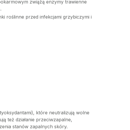
ie pokarmowym zwiążą enzymy trawienne
.
 roślinne przed infekcjami grzybiczymi i
ntyoksydantami), które neutralizują wolne
ją też działanie przeciwzapalne,
dzenia stanów zapalnych skóry.