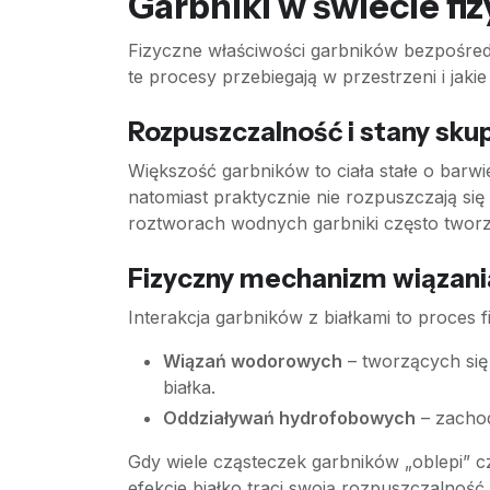
Garbniki w świecie fi
Fizyczne właściwości garbników bezpośred
te procesy przebiegają w przestrzeni i jak
Rozpuszczalność i stany sku
Większość garbników to ciała stałe o barw
natomiast praktycznie nie rozpuszczają się
roztworach wodnych garbniki często tworzą 
Fizyczny mechanizm wiązani
Interakcja garbników z białkami to proce
Wiązań wodorowych
– tworzących si
białka.
Oddziaływań hydrofobowych
– zachod
Gdy wiele cząsteczek garbników „oblepi” cz
efekcie białko traci swoją rozpuszczalność 