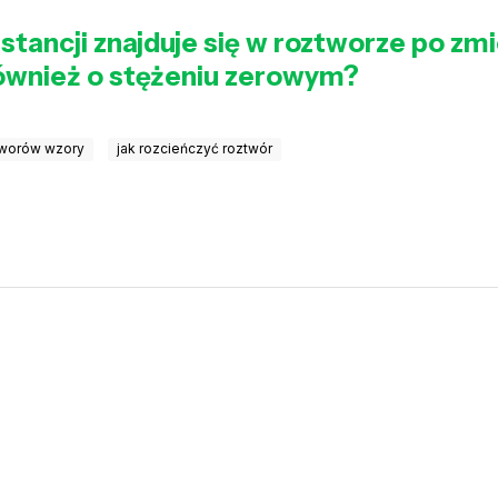
ubstancji znajduje się w roztworze po z
również o stężeniu zerowym?
tworów wzory
jak rozcieńczyć roztwór