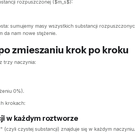
stancji rozpuszczonej ($m_s$):
rosta: sumujemy masy wszystkich substancji rozpuszczon
m da nam nowe stężenie.
 po zmieszaniu krok po kroku
 trzy naczynia:
ężeniu 0%).
ch krokach:
cji w każdym roztworze
" (czyli czystej substancji) znajduje się w każdym naczyn