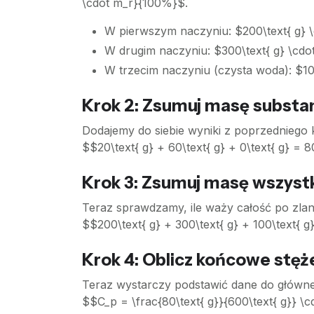
\cdot m_r}{100%}$.
W pierwszym naczyniu: $200\text{ g} \c
W drugim naczyniu: $300\text{ g} \cdot
W trzecim naczyniu (czysta woda): $100\
Krok 2: Zsumuj masę substan
Dodajemy do siebie wyniki z poprzedniego 
$$20\text{ g} + 60\text{ g} + 0\text{ g} = 8
Krok 3: Zsumuj masę wszystk
Teraz sprawdzamy, ile waży całość po zlan
$$200\text{ g} + 300\text{ g} + 100\text{ g
Krok 4: Oblicz końcowe stę
Teraz wystarczy podstawić dane do główn
$$C_p = \frac{80\text{ g}}{600\text{ g}} 