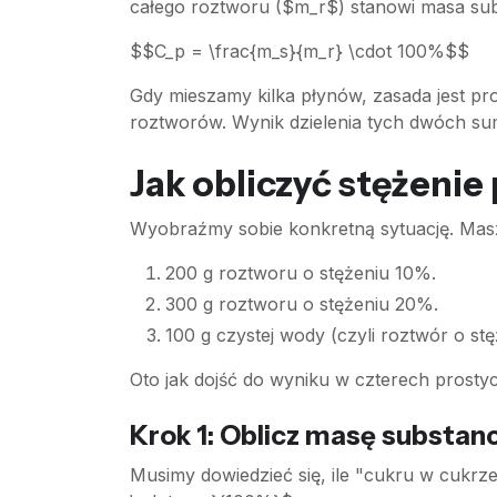
całego roztworu ($m_r$) stanowi masa sub
$$C_p = \frac{m_s}{m_r} \cdot 100%$$
Gdy mieszamy kilka płynów, zasada jest p
roztworów. Wynik dzielenia tych dwóch su
Jak obliczyć stężenie
Wyobraźmy sobie konkretną sytuację. Masz
200 g roztworu o stężeniu 10%.
300 g roztworu o stężeniu 20%.
100 g czystej wody (czyli roztwór o st
Oto jak dojść do wyniku w czterech prosty
Krok 1: Oblicz masę substan
Musimy dowiedzieć się, ile "cukru w cukrze