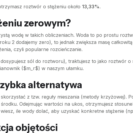
otrzymasz roztwór o stężeniu około
13,33%
.
ężeniu zerowym?
czystą wodę w takich obliczeniach. Woda to po prostu rozt
roku 2 dodajemy zero), to jednak zwiększa masę całkowitą
nia, czyli popularne rozcieńczanie.
p. dosypujesz sól do roztworu), traktujesz to jako roztwór 
 mianownik ($m_r$) w naszym ułamku.
szybka alternatywa
 skorzystać z tzw. reguły mieszania (metody krzyżowej). P
a środku. Odejmując wartości na ukos, otrzymujesz stosun
e wiesz, ile wody dolać, aby uzyskać konkretne stężenie (n
cja objętości