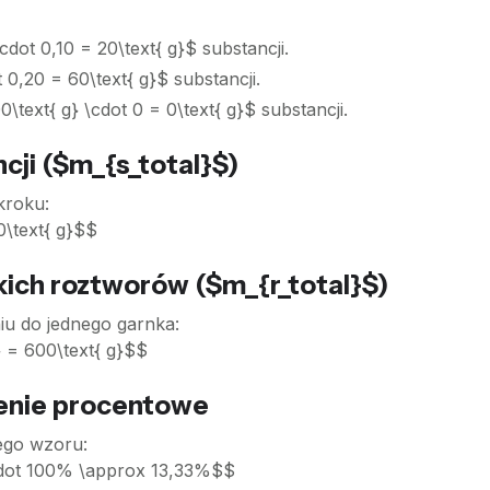
dot 0,10 = 20\text{ g}$ substancji.
 0,20 = 60\text{ g}$ substancji.
text{ g} \cdot 0 = 0\text{ g}$ substancji.
cji ($m_{s_total}$)
kroku:
0\text{ g}$$
ich roztworów ($m_{r_total}$)
iu do jednego garnka:
} = 600\text{ g}$$
żenie procentowe
ego wzoru:
\cdot 100% \approx 13,33%$$