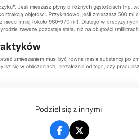
ku". Jeśli mieszasz płyny o różnych gęstościach (np. wod
kontrakcją objętości. Przykładowo, jeśli zmieszasz 500 ml 
z nieco mniej (około 960-970 ml). Dlatego w precyzyjnych 
dzie zawsze pozostaje stała, niż na objętości (mililitrach
raktyków
i przed zmieszaniem musi być równa masie substancji po zm
ylisz się w obliczeniach, niezależnie od tego, czy pracuj
Podziel się z innymi: