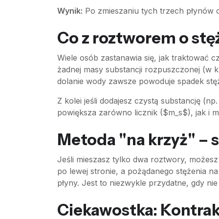
Wynik:
Po zmieszaniu tych trzech płynów 
Co z roztworem o st
Wiele osób zastanawia się, jak traktować 
żadnej masy substancji rozpuszczonej (w k
dolanie wody zawsze powoduje spadek stęże
Z kolei jeśli dodajesz czystą substancję (n
powiększa zarówno licznik ($m_s$), jak i
Metoda "na krzyż" – 
Jeśli mieszasz tylko dwa roztwory, możesz
po lewej stronie, a pożądanego stężenia n
płyny. Jest to niezwykle przydatne, gdy ni
Ciekawostka: Kontrak