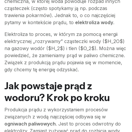
chemiczna, w której woda powoduje rozpad innych
cząsteczek (często spotykamy ją np. podczas
trawienia pokarmów). Jednak to, o co najczęściej
pytamy w kontekście prądu, to
elektroliza wody
.
Elektroliza to proces, w którym za pomocą energii
elektrycznej „rozrywamy” cząsteczki wody ($H_2O$)
na gazowy wodór ($H_2$) i tlen ($O_2$). Można więc
powiedzieć, że zamieniamy prąd w paliwo chemiczne.
Związek z produkcją prądu pojawia się w momencie,
gdy chcemy tę energię odzyskać.
Jak powstaje prąd z
wodoru? Krok po kroku
Produkcja prądu z wykorzystaniem procesów
związanych z wodą najczęściej odbywa się w
ogniwach paliwowych
. Jest to proces odwrotny do
elektrolizy. Zamiast zużywać prąd do rozbicia wody,