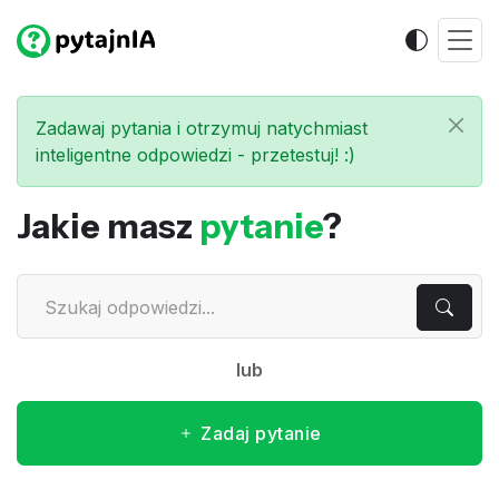
Zadawaj pytania i otrzymuj natychmiast
inteligentne odpowiedzi - przetestuj! :)
Jakie masz
pytanie
?
lub
Zadaj pytanie