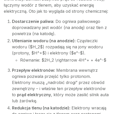
łączymy wodór z tlenem, aby uzyskać energię
elektryczną. Oto jak to wygląda od strony chemicznej:
Dostarczenie paliwa:
Do ogniwa paliwowego
doprowadzany jest wodór (na anodę) oraz tlen z
powietrza (na katodę).
Utlenianie wodoru (na anodzie):
Cząsteczki
wodoru ($H_2$) rozpadają się na jony wodoru
(protony, $H^+$) i elektrony ($e^-$).
Równanie: $2H_2 \rightarrow 4H^+ + 4e^-$
Przepływ elektronów:
Membrana wewnątrz
ogniwa pozwala przejść tylko protonom.
Elektrony muszą „nadrobić drogi” przez obwód
zewnętrzny – i właśnie ten przepływ elektronów
to
prąd elektryczny
, który może zasilić silnik auta
lub żarówkę.
Redukcja tlenu (na katodzie):
Elektrony wracają