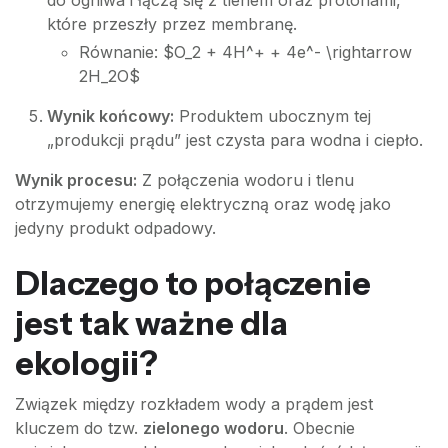
do ogniwa i łączą się z tlenem oraz protonami,
które przeszły przez membranę.
Równanie: $O_2 + 4H^+ + 4e^- \rightarrow
2H_2O$
Wynik końcowy:
Produktem ubocznym tej
„produkcji prądu” jest czysta para wodna i ciepło.
Wynik procesu:
Z połączenia wodoru i tlenu
otrzymujemy energię elektryczną oraz wodę jako
jedyny produkt odpadowy.
Dlaczego to połączenie
jest tak ważne dla
ekologii?
Związek między rozkładem wody a prądem jest
kluczem do tzw.
zielonego wodoru
. Obecnie