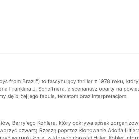
oys from Brazil") to fascynujący thriller z 1978 roku, któr
ia Franklina J. Schaffnera, a scenariusz oparty na powieśc
zyjmy się bliżej jego fabule, tematom oraz interpretacjom.
stów, Barry'ego Kohlera, który odkrywa spisek zorganizow
tworzyć czwartą Rzeszę poprzez klonowanie Adolfa Hitle
yć warunki życia, w których dorastał Hitler. Kohler infor