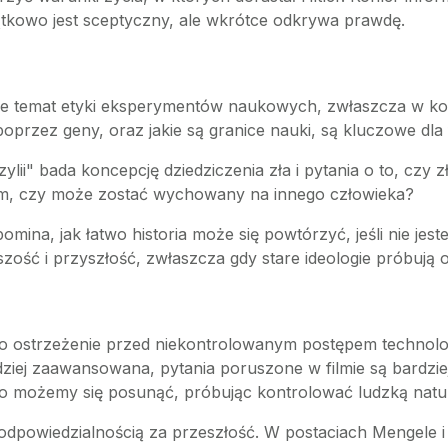
ątkowo jest sceptyczny, ale wkrótce odkrywa prawdę.
je temat etyki eksperymentów naukowych, zwłaszcza w kont
rzez geny, oraz jakie są granice nauki, są kluczowe dla 
azylii" bada koncepcję dziedziczenia zła i pytania o to, czy
anem, czy może zostać wychowany na innego człowieka?
pomina, jak łatwo historia może się powtórzyć, jeśli nie jes
ość i przyszłość, zwłaszcza gdy stare ideologie próbują o
jako ostrzeżenie przed niekontrolowanym postępem techno
dziej zaawansowana, pytania poruszone w filmie są bardziej
leko możemy się posunąć, próbując kontrolować ludzką natu
 i odpowiedzialnością za przeszłość. W postaciach Mengele 