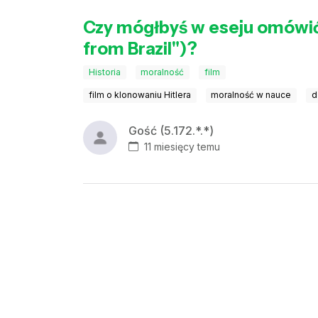
Czy mógłbyś w eseju omówić o
from Brazil")?
Historia
moralność
film
film o klonowaniu Hitlera
moralność w nauce
d
Gość (5.172.*.*)
11 miesięcy temu