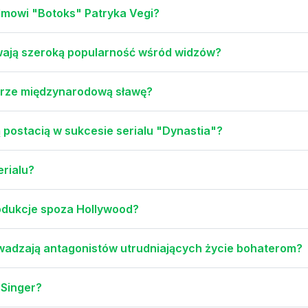
ilmowi "Botoks" Patryka Vegi?
ywają szeroką popularność wśród widzów?
gurze międzynarodową sławę?
 postacią w sukcesie serialu "Dynastia"?
erialu?
odukcje spoza Hollywood?
wadzają antagonistów utrudniających życie bohaterom?
 Singer?