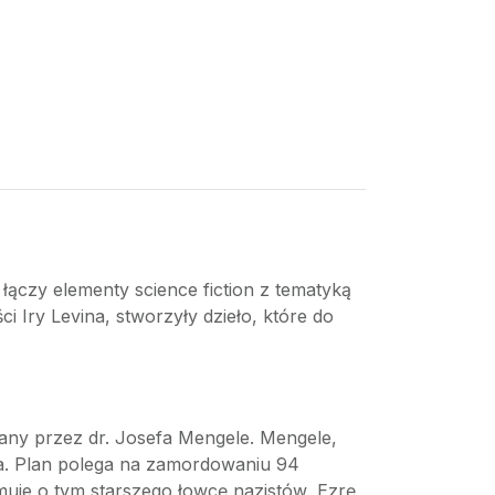
y łączy elementy science fiction z tematyką
i Iry Levina, stworzyły dzieło, które do
any przez dr. Josefa Mengele. Mengele,
ra. Plan polega na zamordowaniu 94
muje o tym starszego łowcę nazistów, Ezrę