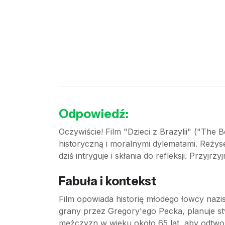
Odpowiedź:
Oczywiście! Film "Dzieci z Brazylii" ("The B
historyczną i moralnymi dylematami. Reżyser
dziś intryguje i skłania do refleksji. Przyjr
Fabuła i kontekst
Film opowiada historię młodego łowcy nazi
grany przez Gregory'ego Pecka, planuje s
mężczyzn w wieku około 65 lat, aby odtworz