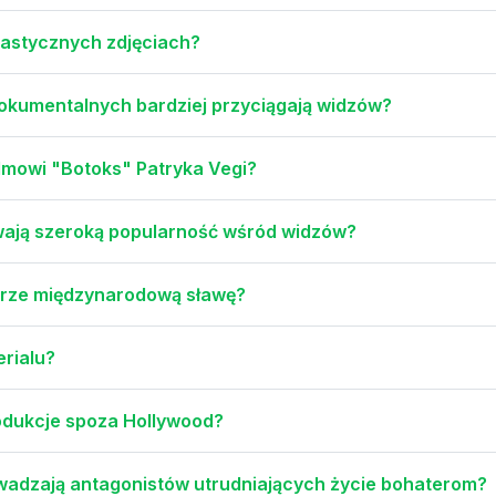
rastycznych zdjęciach?
dokumentalnych bardziej przyciągają widzów?
ilmowi "Botoks" Patryka Vegi?
ywają szeroką popularność wśród widzów?
gurze międzynarodową sławę?
erialu?
odukcje spoza Hollywood?
wadzają antagonistów utrudniających życie bohaterom?