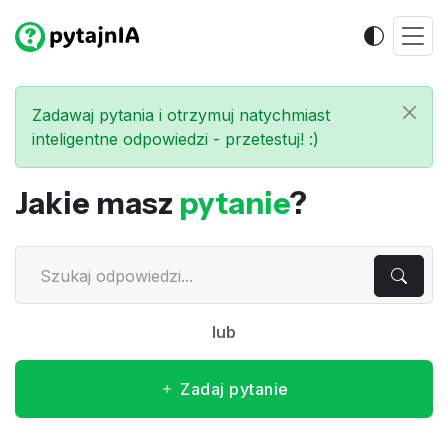
Zadawaj pytania i otrzymuj natychmiast
inteligentne odpowiedzi - przetestuj! :)
Jakie masz
pytanie
?
lub
Zadaj pytanie