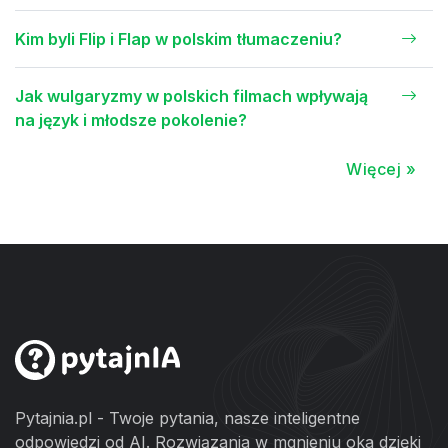
Kim byli Flip i Flap w polskim tłumaczeniu?
Jak wulgaryzmy w polskich filmach wpływają
na język i młodsze pokolenie?
Więcej »
Pytajnia.pl - Twoje pytania, nasze inteligentne
odpowiedzi od AI. Rozwiązania w mgnieniu oka dzięki