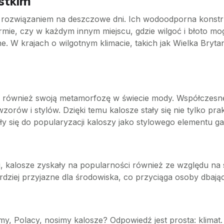
stkim
rozwiązaniem na deszczowe dni. Ich wodoodporna konstruk
mie, czy w każdym innym miejscu, gdzie wilgoć i błoto mo
. W krajach o wilgotnym klimacie, takich jak Wielka Brytan
 również swoją metamorfozę w świecie mody. Współczesne 
zorów i stylów. Dzięki temu kalosze stały się nie tylko p
iły się do popularyzacji kaloszy jako stylowego elementu g
, kalosze zyskały na popularności również ze względu na s
ziej przyjazne dla środowiska, co przyciąga osoby dbając
my, Polacy, nosimy kalosze? Odpowiedź jest prosta: klima