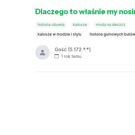
Dlaczego to właśnie my nos
historia obuwia
kalosze
moda na deszcz
kalosze w modzie i stylu
historia gumowych butó
Gość (5.172.*.*)
1 rok temu