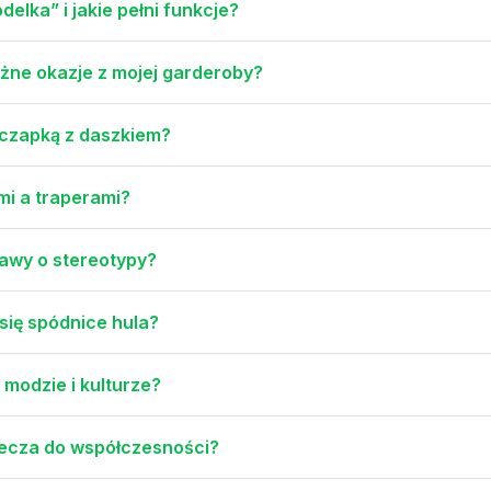
elka” i jakie pełni funkcje?
żne okazje z mojej garderoby?
 czapką z daszkiem?
mi a traperami?
awy o stereotypy?
się spódnice hula?
 modzie i kulturze?
wiecza do współczesności?