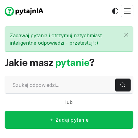
Zadawaj pytania i otrzymuj natychmiast
inteligentne odpowiedzi - przetestuj! :)
Jakie masz
pytanie
?
lub
Zadaj pytanie