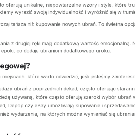
ęsto oferują unikalne, niepowtarzalne wzory i style, które
żemy wyrazić swoją indywidualność i wyróżnić się w tłumi
czaj tańsza niż kupowanie nowych ubrań. To świetna opcja
rania z drugiej ręki mają dodatkową wartość emocjonalną.
j epoki, co dodaje ubraniom dodatkowego uroku.
iegowej?
miejscach, które warto odwiedzić, jeśli jesteśmy zaintere
rzedaży ubrań z poprzednich dekad, często oferując staran
zieżą używaną, które często oferują szeroki wybór ubrań
nted, Depop czy eBay umożliwiają kupowanie i sprzedawanie 
nież wydarzenia, na których można wymieniać się ubrania